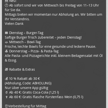
🆕️ Neu:
🕐 Ab sofort sind wir von Mittwoch bis Freitag von 11–13 Uhr
für Sie da.
Mittags bieten wir momentan nur Abholung an. Wir bitten um
Ihr Verständnis.
Vielen Dank
🍔 Dienstag – Burger-Tag
Saftige Burger frisch zubereitet – jeden Dienstag!
🥗 Mittwoch – Bowl-Tag
Frische, leichte Bowls für eine gesunde und leckere Pause.
🍝 Donnerstag – Pizza- & Pasta-Tag
Alle Pasta- und Pizzagerichte inkl. kleinem Beilagensalat mit Öl
& Essig.
🎁 Rabatte & Extras
💰 10 % Rabatt ab 30 €
(Abholung, Code: ABHOLUNG)
Nur über unsere App gültig
🥤 Ab 40 €: Gratis Coca-Cola (1,25 l)
🍷 Ab 60 €: Gratis Flasche Fürstenfass Wein (0,75 l)
⏰️Vorbestellung für Mittag